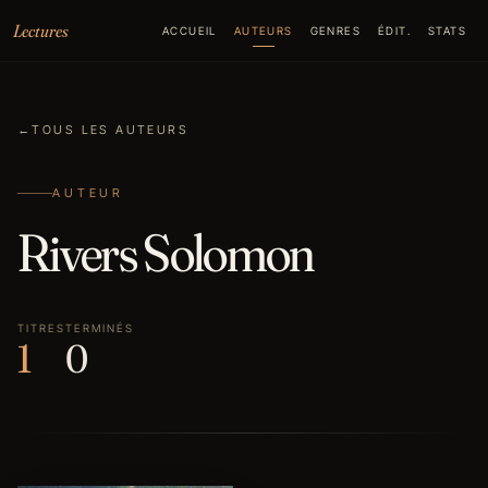
Aller au contenu
Lectures
ACCUEIL
AUTEURS
GENRES
ÉDIT.
STATS
←
TOUS LES AUTEURS
AUTEUR
Rivers Solomon
TITRES
TERMINÉS
1
0