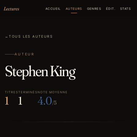
Aller au contenu
Lectures
ACCUEIL
AUTEURS
GENRES
ÉDIT.
STATS
←
TOUS LES AUTEURS
AUTEUR
Stephen King
TITRES
TERMINÉS
NOTE MOYENNE
1
1
4.0
/5