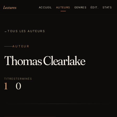
Aller au contenu
Lectures
ACCUEIL
AUTEURS
GENRES
ÉDIT.
STATS
←
TOUS LES AUTEURS
AUTEUR
Thomas Clearlake
TITRES
TERMINÉS
1
0