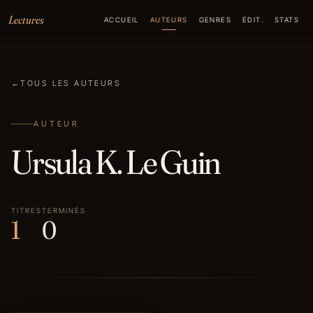
Aller au contenu
Lectures
ACCUEIL
AUTEURS
GENRES
ÉDIT.
STATS
←
TOUS LES AUTEURS
AUTEUR
Ursula K. Le Guin
TITRES
TERMINÉS
1
0