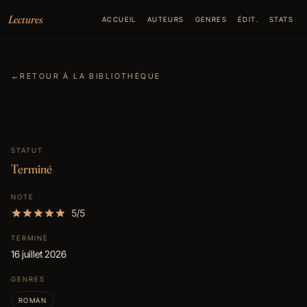
Aller au contenu
Lectures
ACCUEIL
AUTEURS
GENRES
ÉDIT.
STATS
←
RETOUR À LA BIBLIOTHÈQUE
STATUT
Terminé
NOTE
5/5
TERMINÉ
16 juillet 2026
GENRES
ROMAN