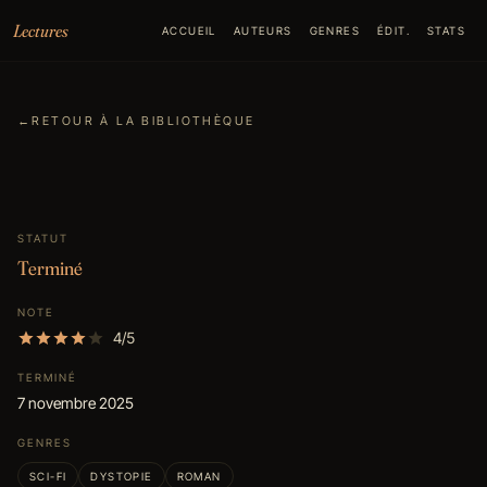
Aller au contenu
Lectures
ACCUEIL
AUTEURS
GENRES
ÉDIT.
STATS
←
RETOUR À LA BIBLIOTHÈQUE
STATUT
Terminé
NOTE
4/5
TERMINÉ
7 novembre 2025
GENRES
SCI-FI
DYSTOPIE
ROMAN