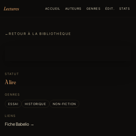
Aller au contenu
Lectures
ACCUEIL
AUTEURS
GENRES
ÉDIT.
STATS
←
RETOUR À LA BIBLIOTHÈQUE
STATUT
À lire
GENRES
ESSAI
HISTORIQUE
NON-FICTION
LIENS
Fiche Babelio →