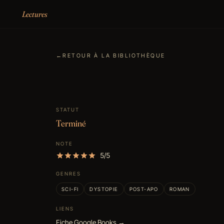
Aller au contenu
Lectures
←
RETOUR À LA BIBLIOTHÈQUE
STATUT
Terminé
NOTE
5/5
GENRES
SCI-FI
DYSTOPIE
POST-APO
ROMAN
LIENS
Fiche Google Books →