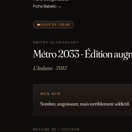
Fiche Babelio →
COUP DE CŒUR
DMITRY GLUKHOVSKY
Métro 2033 - Édition aug
L'Atalante
· 2012
MON AVIS
Sombre, angoissant, mais terriblement addictif.
RÉSUMÉ DE L'ÉDITEUR