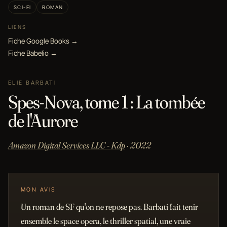
SCI-FI
ROMAN
LIENS
Fiche Google Books →
Fiche Babelio →
ELIE BARBATI
Spes-Nova, tome 1 : La tombée
de l'Aurore
Amazon Digital Services LLC - Kdp
· 2022
MON AVIS
Un roman de SF qu'on ne repose pas. Barbati fait tenir
ensemble le space opera, le thriller spatial, une vraie