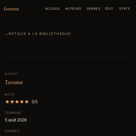
Aller au contenu
Lectures
ACCUEIL
AUTEURS
GENRES
ÉDIT.
STATS
←
RETOUR À LA BIBLIOTHÈQUE
STATUT
Terminé
NOTE
5/5
TERMINÉ
5 août 2026
GENRES