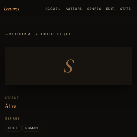
Aller au contenu
Lectures
ACCUEIL
AUTEURS
GENRES
ÉDIT.
STATS
←
RETOUR À LA BIBLIOTHÈQUE
S
STATUT
À lire
GENRES
SCI-FI
ROMAN