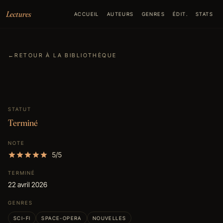
Aller au contenu
Lectures
ACCUEIL
AUTEURS
GENRES
ÉDIT.
STATS
←
RETOUR À LA BIBLIOTHÈQUE
STATUT
Terminé
NOTE
5/5
TERMINÉ
22 avril 2026
GENRES
SCI-FI
SPACE-OPERA
NOUVELLES