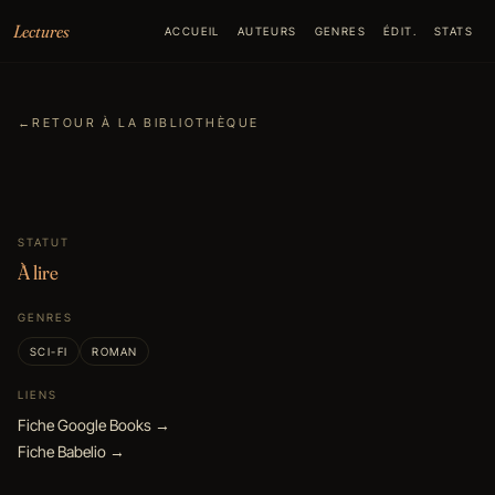
Aller au contenu
Lectures
ACCUEIL
AUTEURS
GENRES
ÉDIT.
STATS
←
RETOUR À LA BIBLIOTHÈQUE
STATUT
À lire
GENRES
SCI-FI
ROMAN
LIENS
Fiche Google Books →
Fiche Babelio →