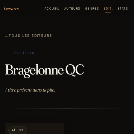
Aller au contenu
Lectures
ACCUEIL
AUTEURS
GENRES
ÉDIT.
STATS
←
TOUS LES ÉDITEURS
ÉDITEUR
Bragelonne QC
1
titre présent dans la pile.
À LIRE