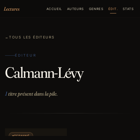
Aller au contenu
Lectures
ACCUEIL
AUTEURS
GENRES
ÉDIT.
STATS
←
TOUS LES ÉDITEURS
ÉDITEUR
Calmann-Lévy
1
titre présent dans la pile.
TERMINÉ