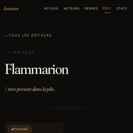
Aller au contenu
Lectures
ACCUEIL
AUTEURS
GENRES
ÉDIT.
STATS
←
TOUS LES ÉDITEURS
ÉDITEUR
Flammarion
1
titre présent dans la pile.
TERMINÉ