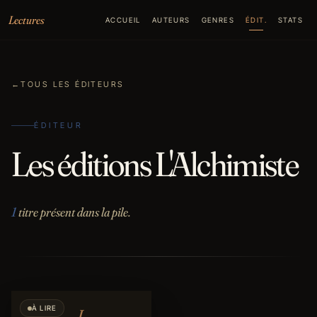
Aller au contenu
Lectures
ACCUEIL
AUTEURS
GENRES
ÉDIT.
STATS
←
TOUS LES ÉDITEURS
ÉDITEUR
Les éditions L'Alchimiste
1
titre présent dans la pile.
À LIRE
L