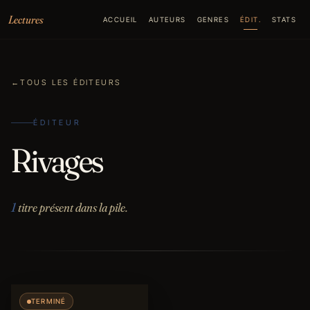
Aller au contenu
Lectures
ACCUEIL
AUTEURS
GENRES
ÉDIT.
STATS
←
TOUS LES ÉDITEURS
ÉDITEUR
Rivages
1
titre présent dans la pile.
TERMINÉ