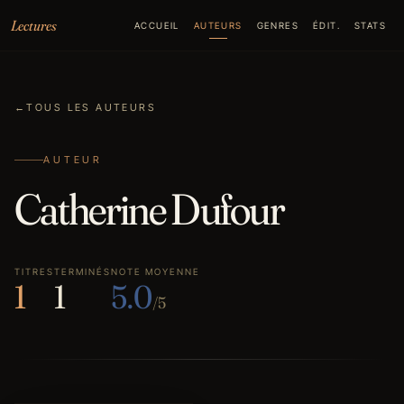
Aller au contenu
Lectures
ACCUEIL
AUTEURS
GENRES
ÉDIT.
STATS
←
TOUS LES AUTEURS
AUTEUR
Catherine Dufour
TITRES
TERMINÉS
NOTE MOYENNE
1
1
5.0
/5