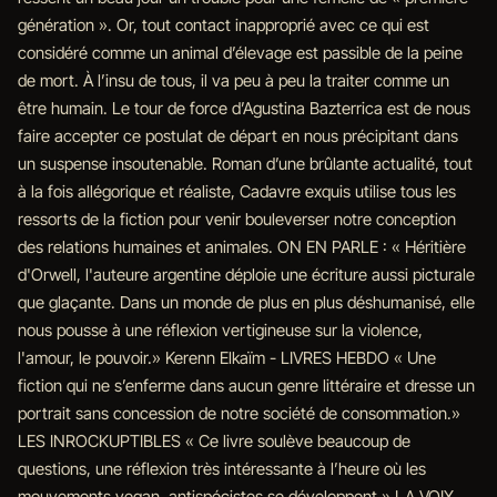
génération ». Or, tout contact inapproprié avec ce qui est
considéré comme un animal d’élevage est passible de la peine
de mort. À l’insu de tous, il va peu à peu la traiter comme un
être humain. Le tour de force d’Agustina Bazterrica est de nous
faire accepter ce postulat de départ en nous précipitant dans
un suspense insoutenable. Roman d’une brûlante actualité, tout
à la fois allégorique et réaliste, Cadavre exquis utilise tous les
ressorts de la fiction pour venir bouleverser notre conception
des relations humaines et animales. ON EN PARLE : « Héritière
d'Orwell, l'auteure argentine déploie une écriture aussi picturale
que glaçante. Dans un monde de plus en plus déshumanisé, elle
nous pousse à une réflexion vertigineuse sur la violence,
l'amour, le pouvoir.» Kerenn Elkaïm - LIVRES HEBDO « Une
fiction qui ne s’enferme dans aucun genre littéraire et dresse un
portrait sans concession de notre société de consommation.»
LES INROCKUPTIBLES « Ce livre soulève beaucoup de
questions, une réflexion très intéressante à l’heure où les
mouvements vegan, antispécistes se développent.» LA VOIX