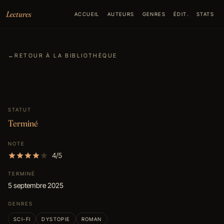
Aller au contenu
Lectures
ACCUEIL
AUTEURS
GENRES
ÉDIT.
STATS
←
RETOUR À LA BIBLIOTHÈQUE
STATUT
Terminé
NOTE
4/5
TERMINÉ
5 septembre 2025
GENRES
SCI-FI
DYSTOPIE
ROMAN