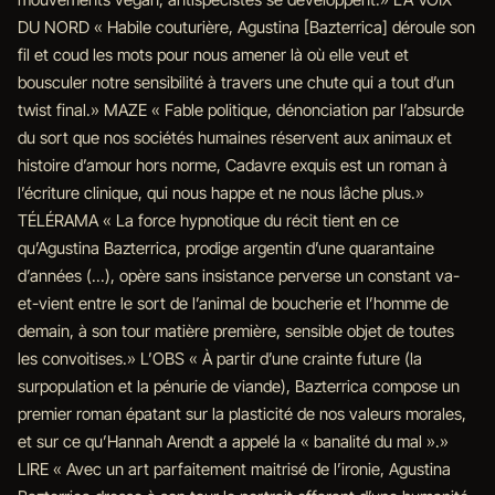
DU NORD « Habile couturière, Agustina [Bazterrica] déroule son
fil et coud les mots pour nous amener là où elle veut et
bousculer notre sensibilité à travers une chute qui a tout d’un
twist final.» MAZE « Fable politique, dénonciation par l’absurde
du sort que nos sociétés humaines réservent aux animaux et
histoire d’amour hors norme, Cadavre exquis est un roman à
l’écriture clinique, qui nous happe et ne nous lâche plus.»
TÉLÉRAMA « La force hypnotique du récit tient en ce
qu’Agustina Bazterrica, prodige argentin d’une quarantaine
d’années (...), opère sans insistance perverse un constant va-
et-vient entre le sort de l’animal de boucherie et l’homme de
demain, à son tour matière première, sensible objet de toutes
les convoitises.» L’OBS « À partir d’une crainte future (la
surpopulation et la pénurie de viande), Bazterrica compose un
premier roman épatant sur la plasticité de nos valeurs morales,
et sur ce qu’Hannah Arendt a appelé la « banalité du mal ».»
LIRE « Avec un art parfaitement maitrisé de l’ironie, Agustina