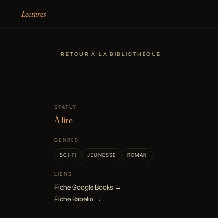
Aller au contenu
Lectures
←
RETOUR À LA BIBLIOTHÈQUE
STATUT
À lire
GENRES
SCI-FI
JEUNESSE
ROMAN
LIENS
Fiche Google Books →
Fiche Babelio →