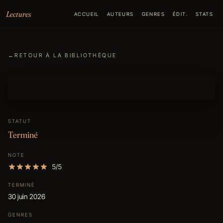
Aller au contenu
Lectures
ACCUEIL
AUTEURS
GENRES
ÉDIT.
STATS
←
RETOUR À LA BIBLIOTHÈQUE
STATUT
Terminé
NOTE
5/5
TERMINÉ
30 juin 2026
GENRES