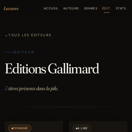
Aller au contenu
Lectures
ACCUEIL
AUTEURS
GENRES
ÉDIT.
STATS
←
TOUS LES ÉDITEURS
ÉDITEUR
Editions Gallimard
3
titres présents dans la pile.
TERMINÉ
À LIRE