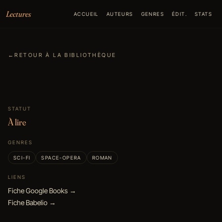
Aller au contenu
Lectures
ACCUEIL
AUTEURS
GENRES
ÉDIT.
STATS
←
RETOUR À LA BIBLIOTHÈQUE
STATUT
À lire
GENRES
SCI-FI
SPACE-OPERA
ROMAN
LIENS
Fiche Google Books →
Fiche Babelio →